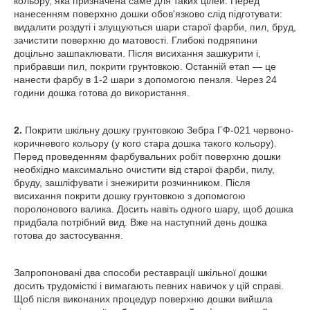
кольору, яка призначена саме для таких цілей. Перед
нанесенням поверхню дошки обов'язково слід підготувати:
видалити роздуті і злущуються шари старої фарби, пил, бруд,
зачистити поверхню до матовості. Глибокі подряпини
доцільно зашпаклювати. Після висихання зашкурити і,
прибравши пил, покрити грунтовкою. Останній етап — це
нанести фарбу в 1-2 шари з допомогою пензля. Через 24
години дошка готова до використання.
2.
Покрити шкільну дошку грунтовкою Зебра ГФ-021 червоно-
коричневого кольору (у кого стара дошка такого кольору).
Перед проведенням фарбувальних робіт поверхню дошки
необхідно максимально очистити від старої фарби, пилу,
бруду, зашліфувати і знежирити розчинником. Після
висихання покрити дошку грунтовкою з допомогою
поролонового валика. Досить навіть одного шару, щоб дошка
придбала потрібний вид. Вже на наступний день дошка
готова до застосування.
Запропоновані два способи реставрації шкільної дошки
досить трудомісткі і вимагають певних навичок у цій справі.
Щоб після виконаних процедур поверхню дошки вийшла