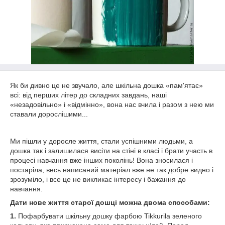
Як би дивно це не звучало, але шкільна дошка «пам'ятає»
всі: від перших літер до складних завдань, наші
«незадовільно» і «відмінно», вона нас вчила і разом з нею ми
ставали дорослішими...
Ми пішли у доросле життя, стали успішними людьми, а
дошка так і залишилася висіти на стіні в класі і брати участь в
процесі навчання вже інших поколінь! Вона зносилася і
постаріла, весь написаний матеріал вже не так добре видно і
зрозуміло, і все це не викликає інтересу і бажання до
навчання.
Дати нове життя старої дошці можна двома способами:
1.
Пофарбувати шкільну дошку фарбою Tikkurila зеленого