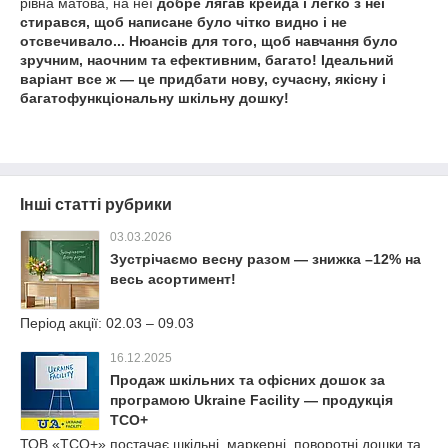
рівна матова, на неї
добре лягав крейда і легко з неї
стирався, щоб написане було чітко видно і не
отсвечивало... Нюансів для того, щоб навчання було
зручним, наочним та ефективним, багато! Ідеальний
варіант все ж — це придбати нову, сучасну, якісну і
багатофункціональну шкільну дошку!
Інші статті рубрики
03.03.2026
Зустрічаємо весну разом — знижка –12% на
весь асортимент!
Період акції: 02.03 – 09.03
16.12.2025
Продаж шкільних та офісних дошок за
програмою Ukraine Facility — продукція
ТСО+
ТОВ «ТСО+» постачає шкільні, маркерні, поворотні дошки та