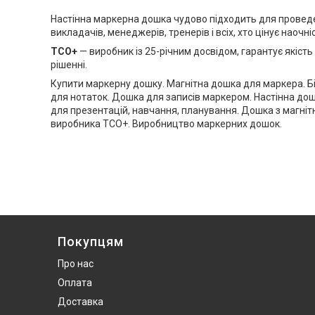
Настінна маркерна дошка чудово підходить для проведен
викладачів, менеджерів, тренерів і всіх, хто цінує наочні
ТСО+
— виробник із 25-річним досвідом, гарантує якіст
рішенні.
Купити маркерну дошку. Магнітна дошка для маркера. Бі
для нотаток. Дошка для записів маркером. Настінна до
для презентацій, навчання, планування. Дошка з магнітн
виробника ТСО+. Виробництво маркерних дошок.
Покупцям
Про нас
Оплата
Доставка