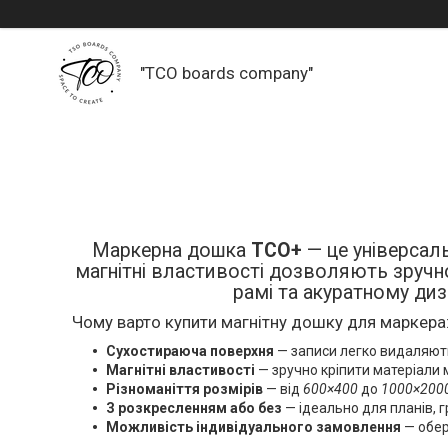
"TCO boards company"
Маркерна дошка
ТСО+
— це універсаль
магнітні властивості дозволяють зручно
рамі та акуратному диз
Чому варто купити магнітну дошку для маркера
Сухостираюча поверхня
— записи легко видаляют
Магнітні властивості
— зручно кріпити матеріали 
Різноманіття розмірів
— від
600×400
до
1000×200
З розкресленням або без
— ідеально для планів, г
Можливість індивідуального замовлення
— обер