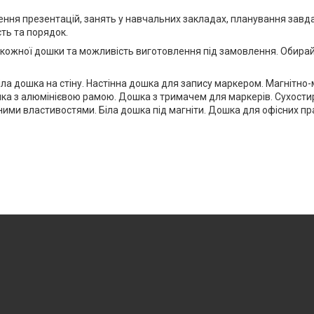
ня презентацій, занять у навчальних закладах, планування завдан
сть та порядок.
ь кожної дошки та можливість виготовлення під замовлення. Обирай
ла дошка на стіну. Настінна дошка для запису маркером. Магнітно
шка з алюмінієвою рамою. Дошка з тримачем для маркерів. Сухост
ими властивостями. Біла дошка під магніти. Дошка для офісних пра