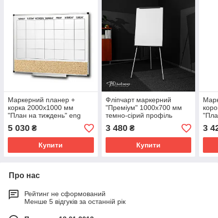
Маркерний планер +
Фліпчарт маркерний
Марк
корка 2000х1000 мм
"Преміум" 1000х700 мм
коро
"План на тиждень" eng
темно-сірий профіль
"Пла
5 030
3 480
3 4
₴
₴
Купити
Купити
Про нас
Рейтинг не сформований
Менше 5 відгуків за останній рік