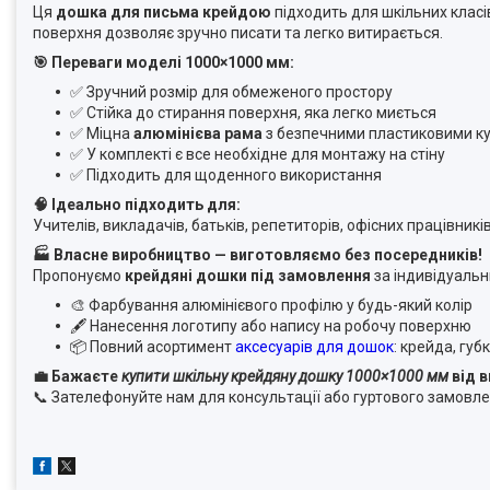
Ця
дошка для письма крейдою
підходить для шкільних класі
поверхня дозволяє зручно писати та легко витирається.
🎯 Переваги моделі 1000×1000 мм:
✅ Зручний розмір для обмеженого простору
✅ Стійка до стирання поверхня, яка легко миється
✅ Міцна
алюмінієва рама
з безпечними пластиковими к
✅ У комплекті є все необхідне для монтажу на стіну
✅ Підходить для щоденного використання
🧠 Ідеально підходить для:
Учителів, викладачів, батьків, репетиторів, офісних працівникі
🏭 Власне виробництво — виготовляємо без посередників!
Пропонуємо
крейдяні дошки під замовлення
за індивідуальн
🎨 Фарбування алюмінієвого профілю у будь-який колір
🖋️ Нанесення логотипу або напису на робочу поверхню
📦 Повний асортимент
аксесуарів для дошок
: крейда, губ
💼 Бажаєте
купити шкільну крейдяну дошку 1000×1000 мм
від 
📞
Зателефонуйте нам для консультації або гуртового замовле