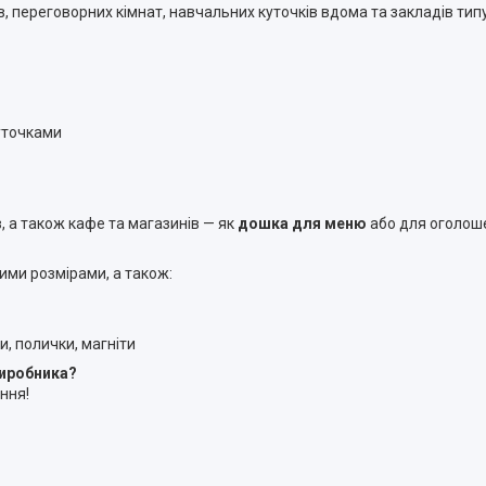
в, переговорних кімнат, навчальних куточків вдома та закладів тип
уточками
в, а також кафе та магазинів — як
дошка для меню
або для оголош
ими розмірами, а також:
ки, полички, магніти
виробника?
ння!