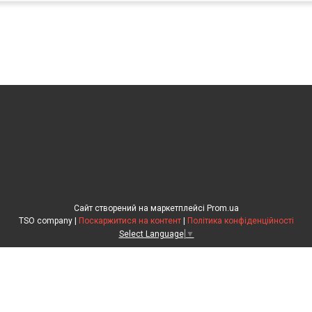
Сайт створений на маркетплейсі
Prom.ua
TSO company |
Поскаржитися на контент
|
Політика конфіденційності
Select Language
▼