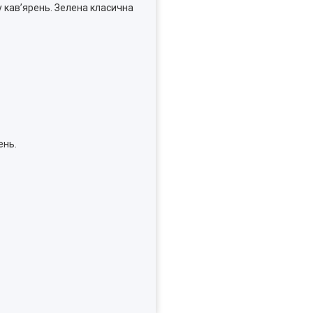
у кав’ярень. Зелена класична
ень.