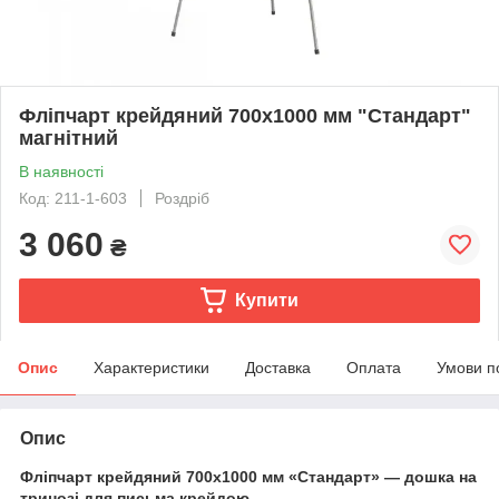
Фліпчарт крейдяний 700х1000 мм "Стандарт"
магнітний
В наявності
Код: 211-1-603
Роздріб
3 060
₴
Купити
Опис
Характеристики
Доставка
Оплата
Умови п
Опис
Фліпчарт крейдяний 700x1000 мм «Стандарт» — дошка на
тринозі для письма крейдою